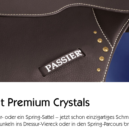
t Premium Crystals
- oder ein Spring-Sattel – jetzt schon einzigartiges Sch
unkeln ins Dressur-Viereck oder in den Spring-Parcours br